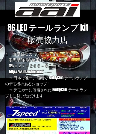
86 LED
テールランプ
kit
販売協力店
１：有限会社 カーステーション・マルシェ
群馬県前橋市亀里町１２２４番地
TEL:０２７－２６５－６７８９
http://cs-marche.com/
⇒ 日本で唯一、店頭で BuddyClub テールランプ
のデモ機のあるショップ！
⇒ デモカーに装着された BuddyClub テールラン
プもご覧いただけます！