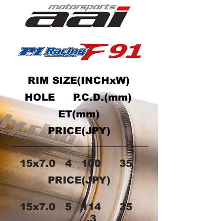
RIM SIZE(INCHxW)
HOLE
P.C.D.(mm)
ET(mm)
PRICE(JPY)
15x7.0
4
100
35
PRICE(JPY)
15x7.0
5
114
35
.3