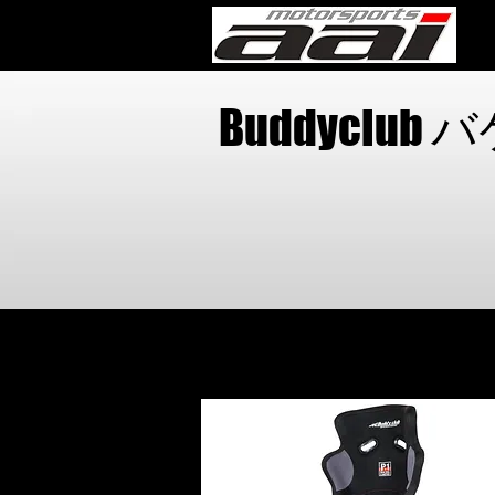
メ
​Buddyclu