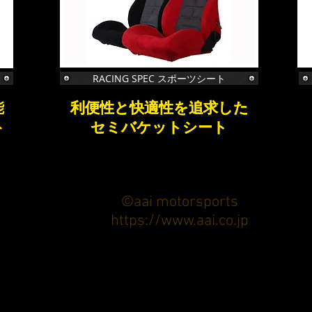
RACING SPEC スポーツシート
能
利便性と快適性を追求した
利便性と快適性を追求した
ト
​セミバケットシート
​セミバケットシート
©aai motorsports
https://www.aai.co.jp