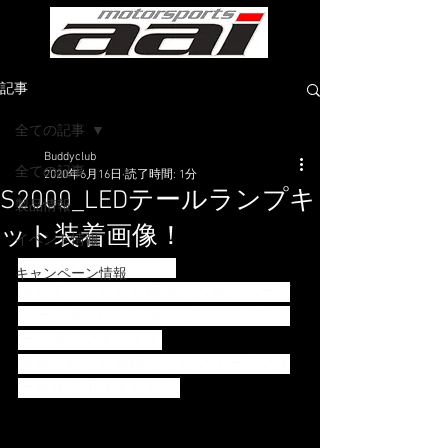
記事
全ての記事
Buddyclub
全ての記事
2020年6月16日
読了時間: 1分
S2000_LEDテールランプキ
製品情報
ット装着画像！
イベント情報
根強い人気のS2000。
キャンペーン情報
そして、こちらも根強い人気、バーデ
ィークラブのP-1 Racing S2000 LED テ
ールランプキット！
装着されたお客様からビフォーアフタ
ー写真を頂きました^^