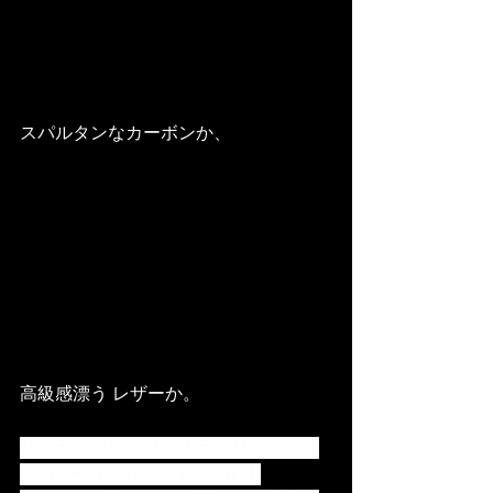
スパルタンなカーボンか、
高級感漂う レザーか。
バーディークラブのステアリングは、
MT/AT問わずボルトオン可能！