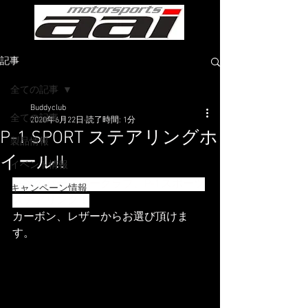
記事
全ての記事
Buddyclub
全ての記事
2020年6月22日
読了時間: 1分
P-1 SPORT ステアリングホ
製品情報
イール!!
イベント情報
好評のバーディークラブ、P-1スポーツ
キャンペーン情報
ステアリング！
カーボン、レザーからお選び頂けま
す。