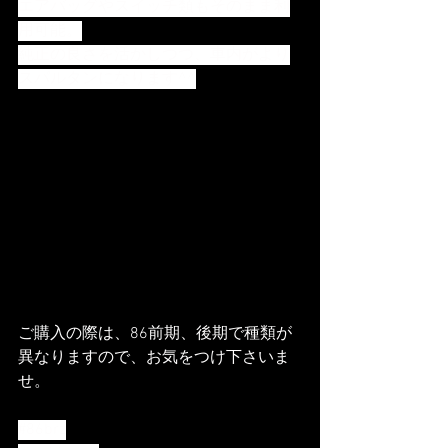
エアバッグやスイッチ類もそのまま利
用可能。
純正の良さを活かしつつ、車内がより
スパルタンになります^^
ご購入の際は、86前期、後期で種類が
異なりますので、お気をつけ下さいま
せ。
#86brz