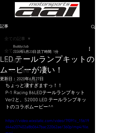
記事
全ての記事
Buddyclub
全ての記事
2020年6月23日
読了時間: 1分
LED テールランプキットの
製品情報
ムービーが凄い！
イベント情報
更新日：
2020年6月27日
キャンペーン情報
ちょっと凄すぎますっ！！
P-1 Racing 86LEDテールランプキット
Ver2と、S2000 LED テールランプキッ
トのコラボムービー^^
https://video.wixstatic.com/video/7f091c_15619
d44a207402a8b0647bac22062ae/360p/mp4/file.