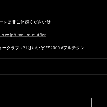
ーを是非ご体感ください😎
b.co.jp/titanium-muffler
ィークラブ
#P1はいいぞ
#S2000
#フルチタン