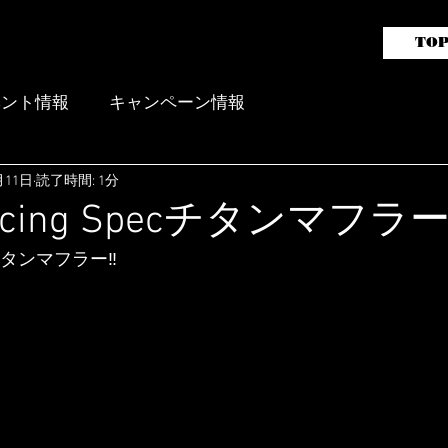
TO
ガライフレーシングバッテリー
販売代理店 aai motorsports
ベント情報
キャンペーン情報
月11日
読了時間: 1分
Racing Specチタンマフラ
ecチタンマフラー‼️