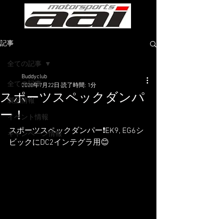
記事
全ての記事
Buddyclub
全ての記事
2020年7月22日
読了時間: 1分
スポーツスペックダンパ
製品情報
ー！
イベント情報
スポーツスペックダンパー❗️EK9, EG6シ
キャンペーン情報
ビックにDC2インテグラ用😊