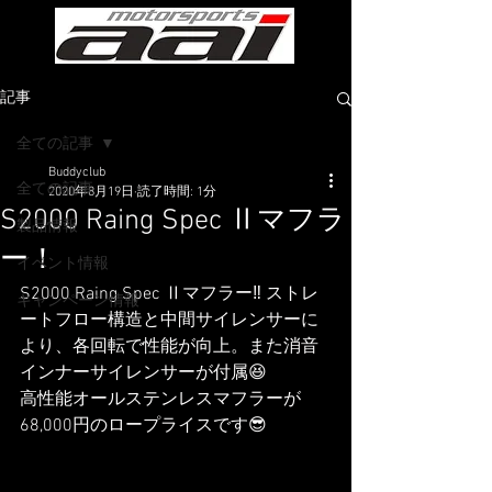
記事
全ての記事
Buddyclub
全ての記事
2020年8月19日
読了時間: 1分
S2000 Raing Spec Ⅱマフラ
製品情報
ー！
イベント情報
S2000 Raing Spec Ⅱマフラー‼️ ストレ
キャンペーン情報
ートフロー構造と中間サイレンサーに
より、各回転で性能が向上。また消音
インナーサイレンサーが付属😆
高性能オールステンレスマフラーが
68,000円のロープライスです😎