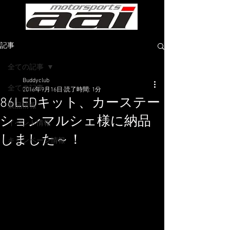
記事
全ての記事
Buddyclub
全ての記事
2016年9月16日
読了時間: 1分
86LEDキット、カーステー
製品情報
ションマルシェ様に納品
イベント情報
しました～！
キャンペーン情報