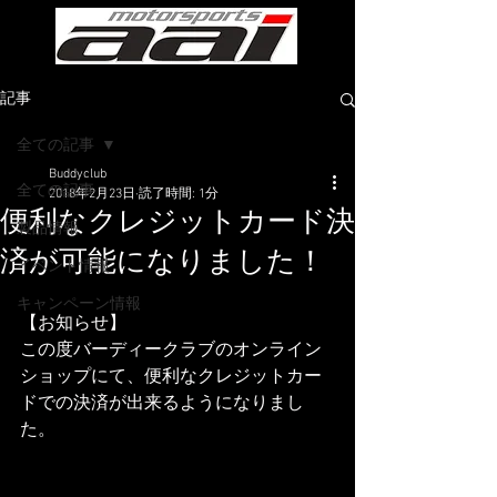
記事
全ての記事
Buddyclub
全ての記事
2018年2月23日
読了時間: 1分
便利なクレジットカード決
製品情報
済が可能になりました！
イベント情報
キャンペーン情報
【お知らせ】
この度バーディークラブのオンライン
ショップにて、便利なクレジットカー
ドでの決済が出来るようになりまし
た。