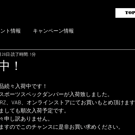
TO
ガライフレーシングバッテリー
販売代理店 aai motorsports
ベント情報
キャンペーン情報
月28日
読了時間: 1分
中！
品続々入荷中です！
スポーツスペックダンパーが入荷致しました。
6/BRZ、VAB、オンラインストアにてお買いもとめ頂けま
ましても順次入荷予定です。
々申し訳ありません。
ますのでこのチャンスに是非お買い求めください。