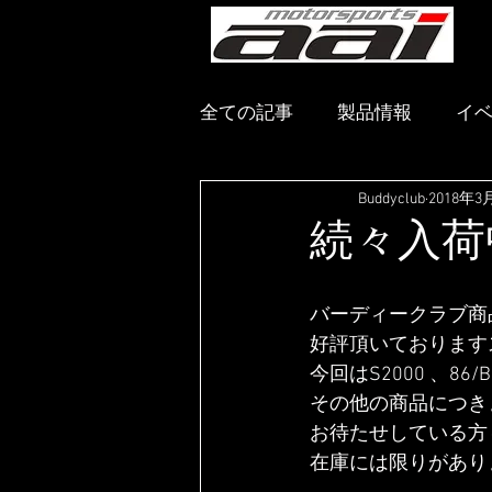
メ
全ての記事
製品情報
イ
Buddyclub
2018年3
続々入荷
バーディークラブ商
好評頂いております
今回はS2000 、8
その他の商品につき
お待たせしている方
在庫には限りがあり