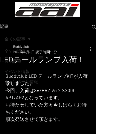
記事
全ての記事
Buddyclub
全ての記事
2018年4月6日
読了時間: 1分
LEDテールランプ入荷！
製品情報
イベント情報
Buddyclub LED テールランプKITが入荷
キャンペーン情報
致しました。
今回、入荷は86/BRZ Ver2 S2000 
AP1/AP2となっています。
お待たせしていた方々今しばらくお待
ちください。
順次発送させて頂きます。