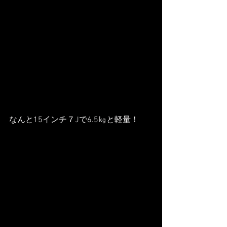
なんと15インチ７Jで6.5㎏と軽量！