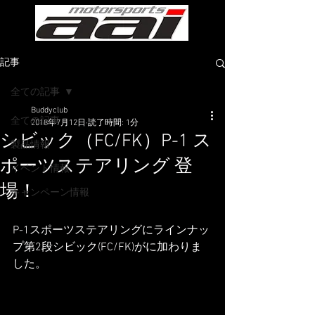
記事
全ての記事
Buddyclub
全ての記事
2018年7月12日
読了時間: 1分
シビック（FC/FK）P-1 ス
製品情報
ポーツステアリング 登
イベント情報
場！
キャンペーン情報
P-1スポーツステアリングにラインナッ
プ第2段シビック(FC/FK)がに加わりま
した。