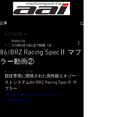
記事
全ての記事
Buddyclub
全ての記事
2018年8月18日
読了時間: 1分
86/BRZ Racing SpecⅡ マフ
製品情報
ラー動画②
イベント情報
キャンペーン情報
競技専用に開発された高性能エキゾー
ストシステム86/BRZ Racing SpecⅡ マ
フラー
https://www.youtube.com/watch?
v=d0acMnucuuU