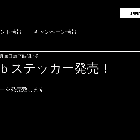
TO
ガライフレーシングバッテリー
販売代理店 aai motorsports
ベント情報
キャンペーン情報
0月30日
読了時間: 1分
Club ステッカー発売！
テッカーを発売致します。