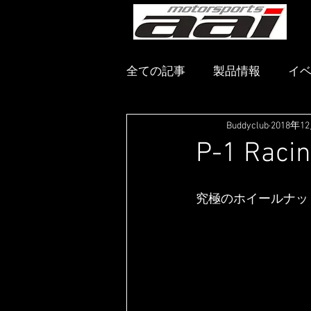
メ
全ての記事
製品情報
イ
Buddyclub
2018年1
P-1 Raci
究極のホイールナットP-1