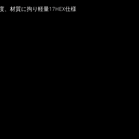
、材質に拘り軽量17HEX仕様