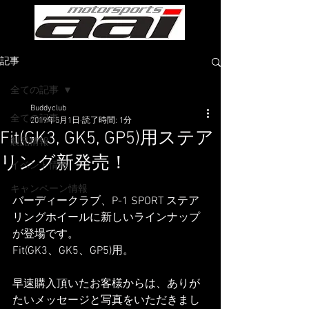
記事
全ての記事
Buddyclub
全ての記事
2019年5月1日
読了時間: 1分
Fit(GK3, GK5, GP5)用ステア
製品情報
リング新発売！
イベント情報
キャンペーン情報
バーディークラブ、P-1 SPORT ステア
リングホイールに新しいラインナップ
が登場です。
Fit(GK3、GK5、GP5)用。
早速購入頂いたお客様からは、ありが
たいメッセージと写真をいただきまし