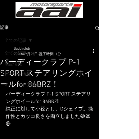
記事
全ての記事
Buddyclub
全ての記事
2020年9月25日
読了時間: 1分
バーディークラブ P-1
製品情報
SPORT ステアリングホイ
イベント情報
ールfor 86BRZ！
キャンペーン情報
バーディークラブ P-1 SPORT ステアリ
ングホイールfor 86BRZ‼️
純正に対して小径とし、Dシェイプ。操
作性とカッコ良さを両立しました😆😆
😆