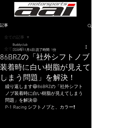
記事
全ての記事
Buddyclub
全ての記事
2020年11月4日
読了時間: 1分
86BRZの「社外シフトノブ
製品情報
装着時に白い樹脂が見えて
イベント情報
しまう問題」を解決！
キャンペーン情報
繰り返します😆86BRZの「社外シフト
ノブ装着時に白い樹脂が見えてしまう
問題」を解決😝
P-1 Racing シフトノブと、カラー❗️