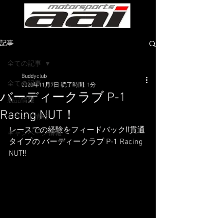
記事
全ての記事
Buddyclub
全ての記事
2020年11月7日
読了時間: 1分
バーディークラブ P-1
製品情報
Racing NUT！
イベント情報
レースでの経験をフィードバック‼️貫通
キャンペーン情報
タイプの バーディークラブ P-1 Racing 
NUT‼️