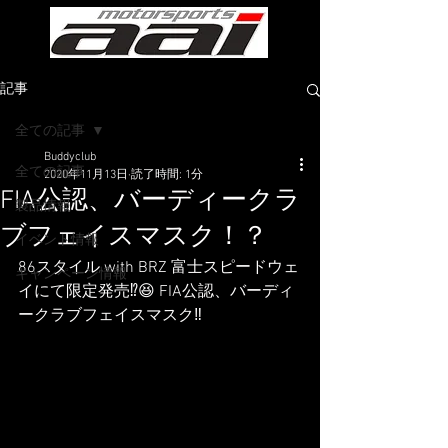
記事
全ての記事
Buddyclub
全ての記事
2020年11月13日
読了時間: 1分
FIA公認、バーディークラ
製品情報
ブフェイスマスク！？
イベント情報
86スタイル with BRZ 富士スピードウェ
キャンペーン情報
イにて限定発売⁉︎😆 FIA公認、バーディ
ークラブフェイスマスク‼️