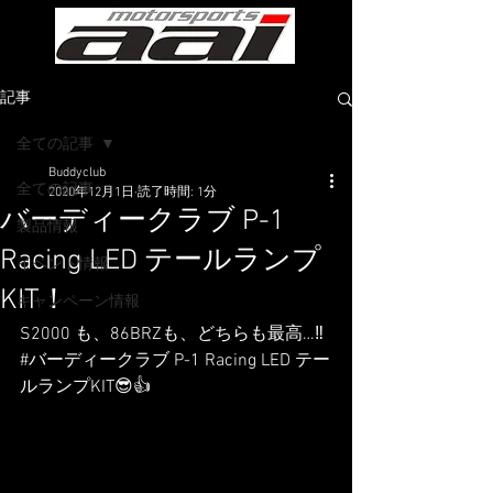
記事
全ての記事
Buddyclub
全ての記事
2020年12月1日
読了時間: 1分
バーディークラブ P-1
製品情報
Racing LED テールランプ
イベント情報
KIT！
キャンペーン情報
S2000 も、86BRZも、どちらも最高…‼️ 
#バーディークラブ
 P-1 Racing LED テー
ルランプKIT😎👍