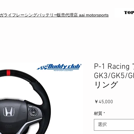
TO
ガライフレーシングバッテリー
販売代理店 aai motorsports
P-1 Raci
GK3/GK5
リング
価
￥45,000
格
材質
*
選択