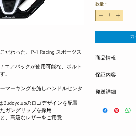
数量
*
カ
わった、P-1 Racing スポーツス
商品情報
 / エアバックが使用可能な、ボルト
ハンドルセンタの材
す。
保証内容
び頂けます。
エアバック、ステア
ご購入より1年間の
ーマーキングを施しハンドルセンタ
まれません。
発送詳細
適合情報
フィット、GK3/GK5/
uddyclubのロゴデザインを配置
配送は西濃運輸とな
年式 2013年~
したガングリップを採用
全国一律料金となっ
（年式、グレードに
【沖縄、離島につき
と、高級なレザーをご用意
明な場合はHPお気
す。】