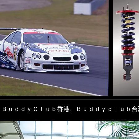
してＢｕｄｄｙＣｌｕｂ香港、Ｂｕｄｄｙｃｌｕｂ