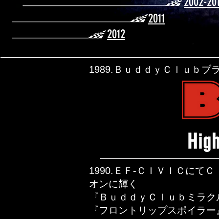
2002-20
2011
2012
1989.ＢｕｄｄｙＣｌｕｂブ
1990.ＥＦ-ＣＩＶＩＣに
オンに輝く
『ＢｕｄｄｙＣｌｕｂミラク
『フロントリップスポイラー