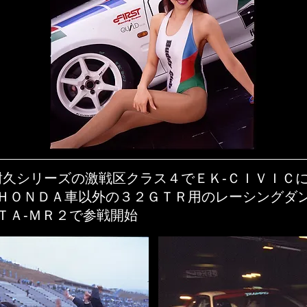
ー耐久シリーズの激戦区クラス４でＥＫ-ＣＩＶＩＣ
ＨＯＮＤＡ車以外の３２ＧＴＲ用のレーシングダ
ＴＡ-ＭＲ２で参戦開始