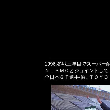
1996.参戦三年目でスーパ
ＮＩＳＭＯとジョイントして
全日本ＧＴ選手権にＴＯＹＯ