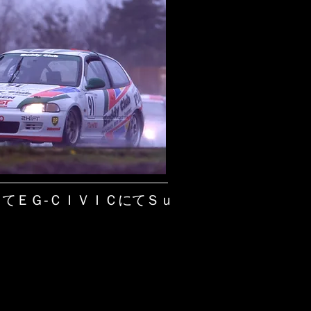
してＥＧ-ＣＩＶＩＣにてＳｕ