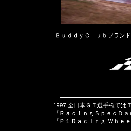
ＢｕｄｄｙＣｌｕｂブランド
1997.全日本ＧＴ選手権で
『ＲａｃｉｎｇＳｐｅｃＤａ
『Ｐ１Ｒａｃｉｎｇ Ｗｈｅ