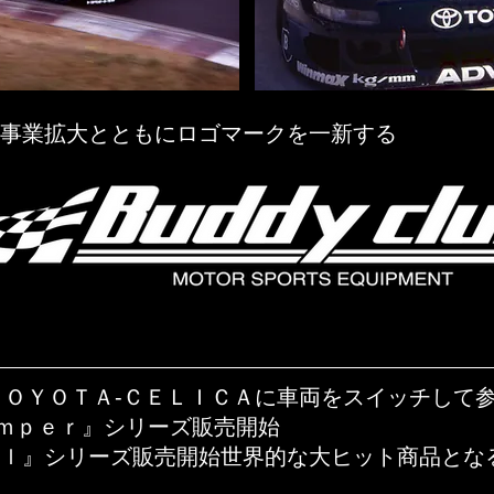
事業拡大とともにロゴマークを一新する
はＴＯＹＯＴＡ-ＣＥＬＩＣＡに車両をスイッチして
ｍｐｅｒ』シリーズ販売開始
ｅｌ』シリーズ販売開始世界的な大ヒット商品とな