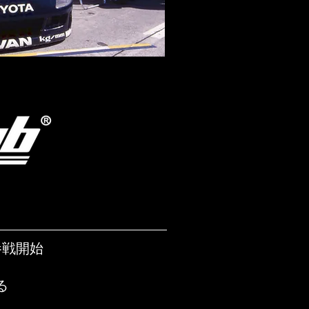
参戦開始
る