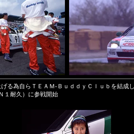
を上げる為自らＴＥＡＭ-ＢｕｄｄｙＣｌｕｂを結成
Ｎ１耐久）に参戦開始